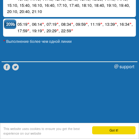
15:10
,
15:40
,
16:10
,
16:40
,
17:10
,
17:40
,
18:10
,
18:40
,
19:10
,
19:40
,
20:10
,
20:40
,
21:10
209b
05:19
,
06:14
,
07:19
,
08:34
,
09:59
,
11:19
,
13:39
,
16:34
,
*
*
*
*
*
*
*
*
17:59
,
19:19
,
20:29
,
22:59
*
*
*
*
Выполнение более чем одной линии
*
support
This website uses cookies to ensure you get the best
Got it!
experience on our website