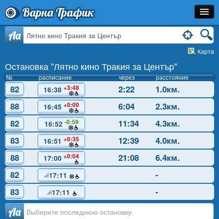
Варна Трафик
Остановка
Aa
Карта
Маршрут
Остановка "Лятно кино Тракия за Център"
Расписание
№
расписание
через
расстояние
82
2:22
1.0км.
+3:48
16:38
Как Добраться?
88
6:04
2.3км.
+0:00
16:45
Инфо
82
11:34
4.3км.
-0:59
16:52
83
12:39
4.0км.
+0:35
16:51
88
21:08
6.4км.
+0:04
17:00
82
-
17:11
83
-
17:11
Аа