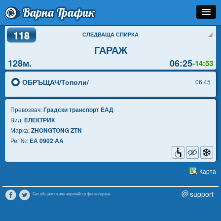
Варна Трафик
118
Спирка
СЛЕДВАЩА СПИРКА
ГАРАЖ
Линия
128м.
06:25
-14:53
Разписание
ОБРЪЩАЧ/Тополи/
06:45
Как Да Стигна?
Превозвач:
Градски транспорт EАД
Инфо
Вид:
ЕЛЕКТРИК
Марка:
ZHONGTONG ZTN
Рег.№:
ЕА 0902 АА
Карта
support
Без общинско или европейско финансиране.