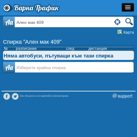
Варна Трафик
Спирка
Aa
Карта
Линия
Спирка "Ален мак 409"
Разписание
№
разписание
след
дистанция
Няма автобуси, пътуващи към тази спирка
Как Да Стигна?
Аа
Инфо
support
Без общинско или европейско финансиране.