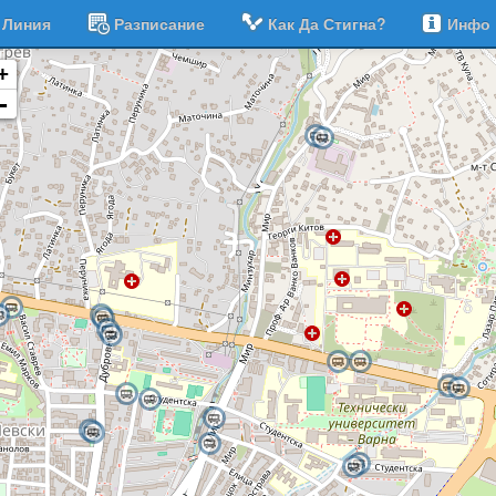
Линия
Разписание
Как Да Стигна?
Инфо
+
-