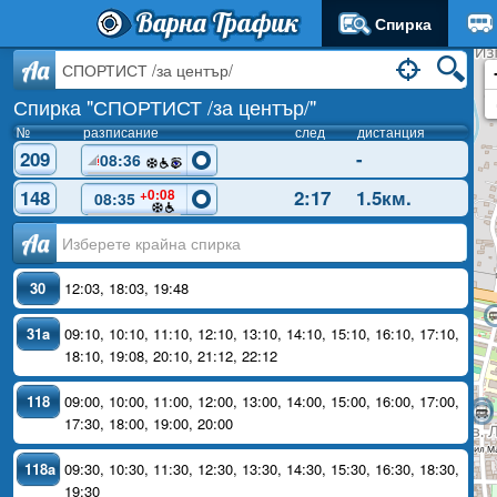
Варна Трафик
Спирка
Aa
Спирка "СПОРТИСТ /за център/"
№
разписание
след
дистанция
209
-
08:36
148
2:17
1.5км.
+0:08
08:35
Аа
30
12:03
,
18:03
,
19:48
31a
09:10
,
10:10
,
11:10
,
12:10
,
13:10
,
14:10
,
15:10
,
16:10
,
17:10
,
18:10
,
19:08
,
20:10
,
21:12
,
22:12
118
09:00
,
10:00
,
11:00
,
12:00
,
13:00
,
14:00
,
15:00
,
16:00
,
17:00
,
17:30
,
18:00
,
19:00
,
20:00
118a
09:30
,
10:30
,
11:30
,
12:30
,
13:30
,
14:30
,
15:30
,
16:30
,
18:30
,
19:30