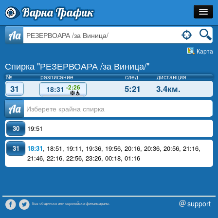
Варна Трафик
Спирка
Aa
Карта
Линия
Спирка "РЕЗЕРВОАРА /за Виница/"
Разписание
№
разписание
след
дистанция
31
5:21
3.4км.
-2:26
18:31
Как Да Стигна?
Аа
Инфо
30
19:51
31
18:31
,
18:51
,
19:11
,
19:36
,
19:56
,
20:16
,
20:36
,
20:56
,
21:16
,
21:46
,
22:16
,
22:56
,
23:26
,
00:18
,
01:16
support
Без общинско или европейско финансиране.