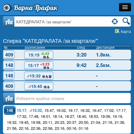
Варна Трафик
Спирка
Aa
Карта
Линия
Спирка "КАТЕДРАЛАТА /за квартали/"
Разписание
№
разписание
след
дистанция
409
3:20
1.8км.
-0:42
15:15
Как Да Стигна?
148
9:42
2.5км.
+3:23
15:17
Инфо
148
-
15:32
409
-
15:45
Аа
148
15:17
,
15:32
,
15:47
,
16:02
,
16:17
,
16:32
,
16:47
,
17:02
,
17:17
,
17:32
,
17:48
,
18:01
,
18:14
,
18:27
,
18:40
,
18:53
,
19:06
,
19:19
,
19:32
,
19:45
,
19:58
,
20:11
,
20:23
,
20:37
,
20:50
,
21:04
,
21:16
,
21:36
,
21:56
,
22:16
,
22:36
,
22:56
,
23:16
,
00:16
,
01:16