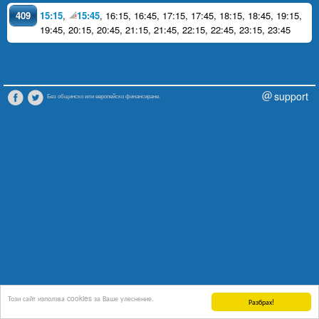
409
15:15
,
15:45
,
16:15
,
16:45
,
17:15
,
17:45
,
18:15
,
18:45
,
19:15
,
19:45
,
20:15
,
20:45
,
21:15
,
21:45
,
22:15
,
22:45
,
23:15
,
23:45
support
Без общинско или европейско финансиране.
Този сайт използва cookies за Ваше улеснение.
Разбрах!