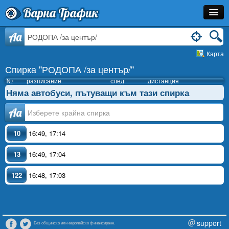
Варна Трафик
Спирка
Aa
Карта
Линия
Спирка "РОДОПА /за център/"
Разписание
№
разписание
след
дистанция
Няма автобуси, пътуващи към тази спирка
Как Да Стигна?
Аа
Инфо
10
16:49
,
17:14
13
16:49
,
17:04
122
16:48
,
17:03
support
Без общинско или европейско финансиране.