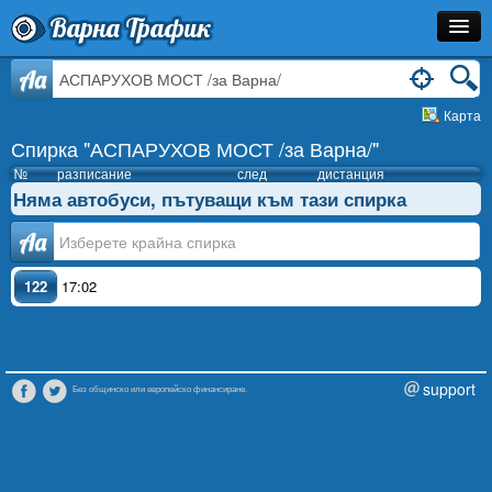
Варна Трафик
Спирка
Aa
Карта
Линия
Спирка "АСПАРУХОВ МОСТ /за Варна/"
Разписание
№
разписание
след
дистанция
Няма автобуси, пътуващи към тази спирка
Как Да Стигна?
Аа
Инфо
122
17:02
support
Без общинско или европейско финансиране.