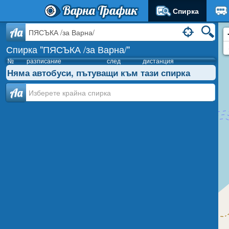
Варна Трафик
Спирка
Aa
Спирка "ПЯСЪКА /за Варна/"
№
разписание
след
дистанция
Няма автобуси, пътуващи към тази спирка
Аа