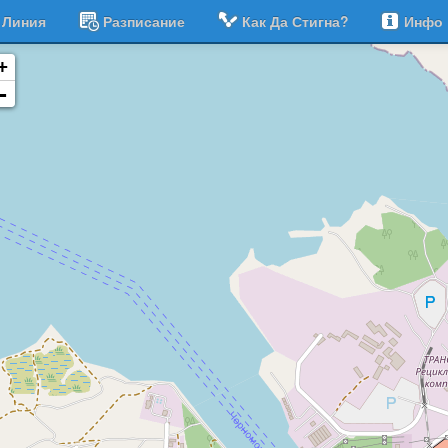
Линия
Разписание
Как Да Стигна?
Инфо
+
-