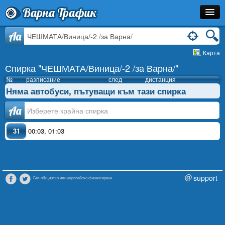
Варна Трафик
Спирка
Aa
Карта
Линия
Спирка "ЧЕШМАТА/Виница/-2 /за Варна/"
Разписание
№
разписание
след
дистанция
Няма автобуси, пътуващи към тази спирка
Как Да Стигна?
Аа
Инфо
31
00:03
,
01:03
support
Без общинско или европейско финансиране.