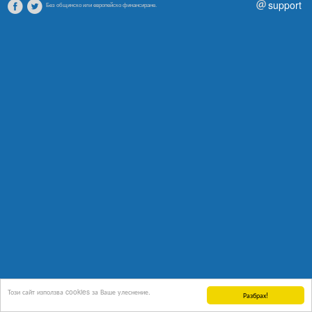
support
Без общинско или европейско финансиране.
Този сайт използва cookies за Ваше улеснение.
Разбрах!