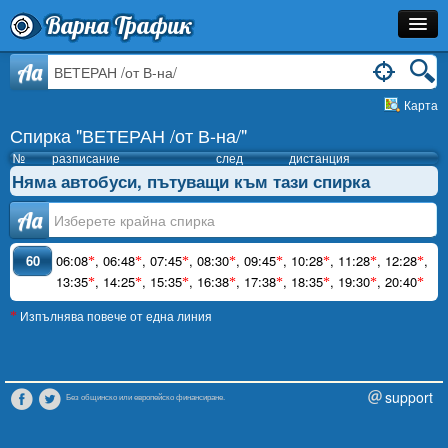
Варна Трафик
Спирка
Aa
Карта
Линия
Спирка "ВЕТЕРАН /от В-на/"
Разписание
№
разписание
след
дистанция
Няма автобуси, пътуващи към тази спирка
Как Да Стигна?
Аа
Инфо
60
06:08
,
06:48
,
07:45
,
08:30
,
09:45
,
10:28
,
11:28
,
12:28
,
*
*
*
*
*
*
*
*
13:35
,
14:25
,
15:35
,
16:38
,
17:38
,
18:35
,
19:30
,
20:40
*
*
*
*
*
*
*
*
Изпълнява повече от една линия
*
support
Без общинско или европейско финансиране.