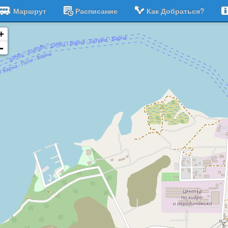
Маршрут
Расписание
Как Добраться?
+
-