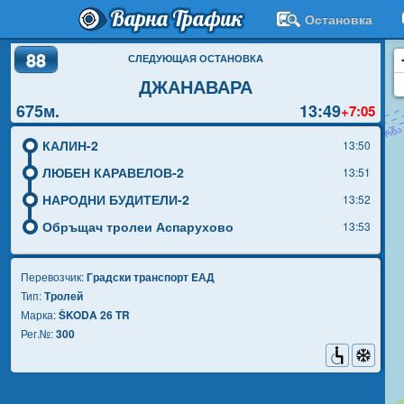
Варна Трафик
Остановка
88
СЛЕДУЮЩАЯ ОСТАНОВКА
ДЖАНАВАРА
675м.
13:49
+7:05
КАЛИН-2
13:50
ЛЮБЕН КАРАВЕЛОВ-2
13:51
НАРОДНИ БУДИТЕЛИ-2
13:52
Обръщач тролеи Аспарухово
13:53
Перевозчик:
Градски транспорт EАД
Тип:
Тролей
Марка:
ŠKODA 26 TR
Рег.№:
300