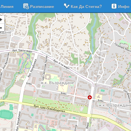
Линия
Разписание
Как Да Стигна?
Инфо
+
-