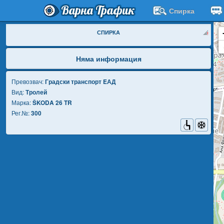
Варна Трафик
Спирка
СПИРКА
Няма информация
Превозвач:
Градски транспорт EАД
Вид:
Тролей
Марка:
ŠKODA 26 TR
Рег.№:
300