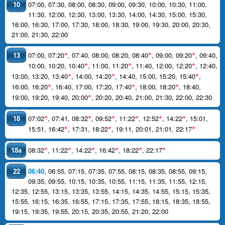
10
07:00
,
07:30
,
08:00
,
08:30
,
09:00
,
09:30
,
10:00
,
10:30
,
11:00
,
11:30
,
12:00
,
12:30
,
13:00
,
13:30
,
14:00
,
14:30
,
15:00
,
15:30
,
16:00
,
16:30
,
17:00
,
17:30
,
18:00
,
18:30
,
19:00
,
19:30
,
20:00
,
20:30
,
21:00
,
21:30
,
22:00
13
07:00
,
07:20
,
07:40
,
08:00
,
08:20
,
08:40
,
09:00
,
09:20
,
09:40
,
*
*
*
10:00
,
10:20
,
10:40
,
11:00
,
11:20
,
11:40
,
12:00
,
12:20
,
12:40
,
*
*
*
13:00
,
13:20
,
13:40
,
14:00
,
14:20
,
14:40
,
15:00
,
15:20
,
15:40
,
*
*
*
16:00
,
16:20
,
16:40
,
17:00
,
17:20
,
17:40
,
18:00
,
18:20
,
18:40
,
*
*
*
19:00
,
19:20
,
19:40
,
20:00
,
20:20
,
20:40
,
21:00
,
21:30
,
22:00
,
22:30
*
18
07:02
,
07:41
,
08:32
,
09:52
,
11:22
,
12:52
,
14:22
,
15:01
,
*
*
*
*
*
*
15:51
,
16:42
,
17:31
,
18:22
,
19:11
,
20:01
,
21:01
,
22:17
*
*
*
18a
08:32
,
11:22
,
14:22
,
16:42
,
18:22
,
22:17
*
*
*
*
*
*
22
06:40
,
06:55
,
07:15
,
07:35
,
07:55
,
08:15
,
08:35
,
08:55
,
09:15
,
09:35
,
09:55
,
10:15
,
10:35
,
10:55
,
11:15
,
11:35
,
11:55
,
12:15
,
12:35
,
12:55
,
13:15
,
13:35
,
13:55
,
14:15
,
14:35
,
14:55
,
15:15
,
15:35
,
15:55
,
16:15
,
16:35
,
16:55
,
17:15
,
17:35
,
17:55
,
18:15
,
18:35
,
18:55
,
19:15
,
19:35
,
19:55
,
20:15
,
20:35
,
20:55
,
21:20
,
22:00