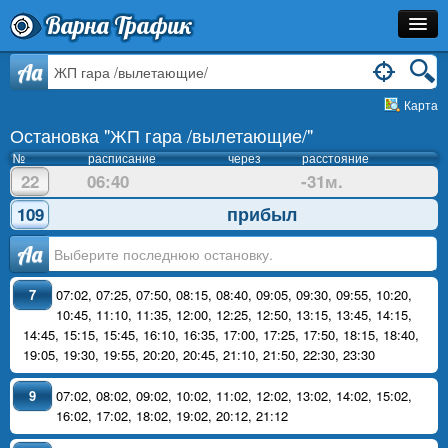
Варна Трафик
Остановка
Aa
Карта
Маршрут
Остановка "ЖП гара /вылетающие/"
Расписание
№
расписание
через
расстояние
22
06:40
-31м.
Как Добраться?
прибыл
109
Инфо
Аа
7
07:02
,
07:25
,
07:50
,
08:15
,
08:40
,
09:05
,
09:30
,
09:55
,
10:20
,
10:45
,
11:10
,
11:35
,
12:00
,
12:25
,
12:50
,
13:15
,
13:45
,
14:15
,
14:45
,
15:15
,
15:45
,
16:10
,
16:35
,
17:00
,
17:25
,
17:50
,
18:15
,
18:40
,
19:05
,
19:30
,
19:55
,
20:20
,
20:45
,
21:10
,
21:50
,
22:30
,
23:30
9
07:02
,
08:02
,
09:02
,
10:02
,
11:02
,
12:02
,
13:02
,
14:02
,
15:02
,
16:02
,
17:02
,
18:02
,
19:02
,
20:12
,
21:12