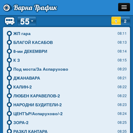
Варна Трафик
55
Остановка
1
2
Маршрут
ЖП гара
08:11
БЛАГОЙ КАСАБОВ
08:13
Расписание
8-ми ДЕКЕМВРИ
08:14
Как Добраться?
К З
08:15
Под моста/За Аспарухово
08:20
Инфо
ДЖАНАВАРА
08:21
КАЛИН-2
08:22
ЛЮБЕН КАРАВЕЛОВ-2
08:22
НАРОДНИ БУДИТЕЛИ-2
08:23
ЦЕНТЪР/Аспарухово/-2
08:24
ЗОРА-2
08:25
РАЗКЛ КАНТАРА
08:35