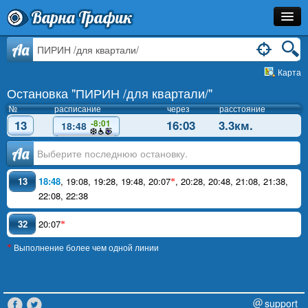
Варна Трафик
Остановка
Aa
Карта
Маршрут
Остановка "ПИРИН /для квартали/"
Расписание
№
расписание
через
расстояние
13
16:03
3.3км.
-8:01
18:48
Как Добраться?
Аа
Инфо
13
18:48
,
19:08
,
19:28
,
19:48
,
20:07
,
20:28
,
20:48
,
21:08
,
21:38
,
*
22:08
,
22:38
32
20:07
*
Выполнение более чем одной линии
*
support