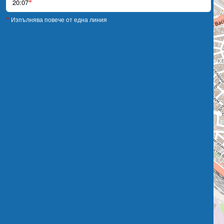
20:07
*
Изпълнява повече от една линия
*