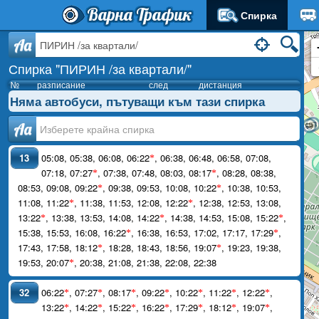
Варна Трафик
Спирка
Aa
Спирка "ПИРИН /за квартали/"
№
разписание
след
дистанция
Няма автобуси, пътуващи към тази спирка
Аа
13
05:08
,
05:38
,
06:08
,
06:22
,
06:38
,
06:48
,
06:58
,
07:08
,
*
07:18
,
07:27
,
07:38
,
07:48
,
08:03
,
08:17
,
08:28
,
08:38
,
*
*
08:53
,
09:08
,
09:22
,
09:38
,
09:53
,
10:08
,
10:22
,
10:38
,
10:53
,
*
*
11:08
,
11:22
,
11:38
,
11:53
,
12:08
,
12:22
,
12:38
,
12:53
,
13:08
,
*
*
13:22
,
13:38
,
13:53
,
14:08
,
14:22
,
14:38
,
14:53
,
15:08
,
15:22
,
*
*
*
15:38
,
15:53
,
16:08
,
16:22
,
16:38
,
16:53
,
17:02
,
17:17
,
17:29
,
*
*
17:43
,
17:58
,
18:12
,
18:28
,
18:43
,
18:56
,
19:07
,
19:23
,
19:38
,
*
*
19:53
,
20:07
,
20:38
,
21:08
,
21:38
,
22:08
,
22:38
*
32
06:22
,
07:27
,
08:17
,
09:22
,
10:22
,
11:22
,
12:22
,
*
*
*
*
*
*
*
13:22
,
14:22
,
15:22
,
16:22
,
17:29
,
18:12
,
19:07
,
*
*
*
*
*
*
*