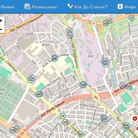
Линия
Разписание
Как Да Стигна?
Инфо
+
-