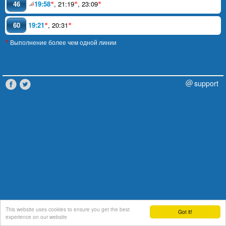
46
19:58
,
21:19
,
23:09
*
*
*
60
19:21
,
20:31
*
*
Выполнение более чем одной линии
*
support
This website uses cookies to ensure you get the best
Got it!
experience on our website