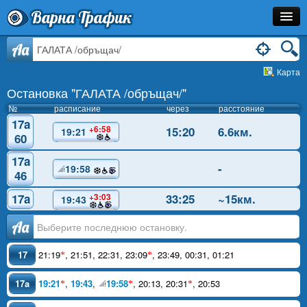
Варна Трафик
Остановка
Aa
Карта
Маршрут
Остановка "ГАЛАТА /обръщач/"
Расписание
№
расписание
через
расстояние
17a
+6:58
15:20
6.6км.
19:21
Как Добраться?
60
17a
Инфо
-
19:58
46
17a
33:25
~15км.
+3:03
19:43
Аа
17
21:19
,
21:51
,
22:31
,
23:09
,
23:49
,
00:31
,
01:21
*
*
17a
19:21
,
19:43
,
19:58
,
20:13
,
20:31
,
20:53
*
*
*