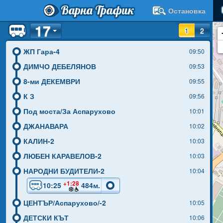
Варна Трафик
Остановка
17
1
2
ЖП Гара-4
09:50
ДИМЧО ДЕБЕЛЯНОВ
09:53
8-ми ДЕКЕМВРИ
09:55
К З
09:56
Под моста/За Аспарухово
10:01
ДЖАНАВАРА
10:02
КАЛИН-2
10:03
ЛЮБЕН КАРАВЕЛОВ-2
10:03
НАРОДНИ БУДИТЕЛИ-2
10:04
+1:28
10:25
484м.
ЦЕНТЪР/Аспарухово/-2
10:05
ДЕТСКИ КЪТ
10:06