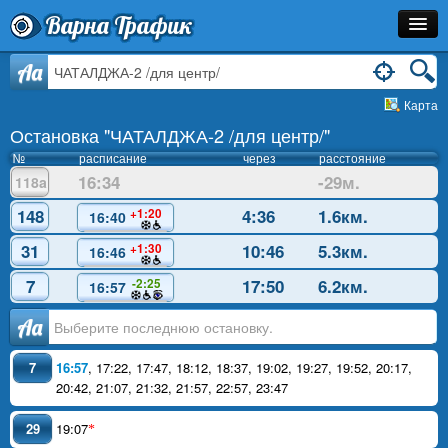
Варна Трафик
Остановка
Aa
Карта
Маршрут
Остановка "ЧАТАЛДЖА-2 /для центр/"
Расписание
№
расписание
через
расстояние
16:34
-29м.
118a
Как Добраться?
148
4:36
1.6км.
+1:20
16:40
Инфо
31
10:46
5.3км.
+1:30
16:46
7
17:50
6.2км.
-2:25
16:57
Аа
7
16:57
,
17:22
,
17:47
,
18:12
,
18:37
,
19:02
,
19:27
,
19:52
,
20:17
,
20:42
,
21:07
,
21:32
,
21:57
,
22:57
,
23:47
29
19:07
*