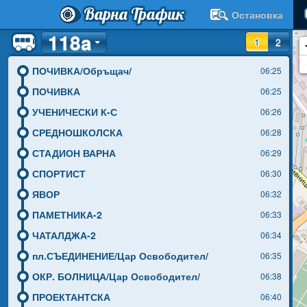
Варна Трафик
Остановка
118a
1
2
ПОЧИВКА/Обръщач/
06:25
ПОЧИВКА
06:25
УЧЕНИЧЕСКИ К-С
06:26
СРЕДНОШКОЛСКА
06:28
СТАДИОН ВАРНА
06:29
СПОРТИСТ
06:30
ЯВОР
06:32
ПАМЕТНИКА-2
06:33
ЧАТАЛДЖА-2
06:34
пл.СЪЕДИНЕНИЕ/Цар Освободител/
06:35
ОКР. БОЛНИЦА/Цар Освободител/
06:38
ПРОЕКТАНТСКА
06:40