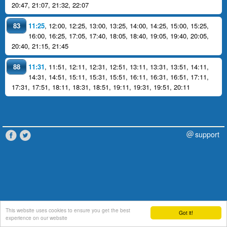
20:47
,
21:07
,
21:32
,
22:07
83
11:25
,
12:00
,
12:25
,
13:00
,
13:25
,
14:00
,
14:25
,
15:00
,
15:25
,
16:00
,
16:25
,
17:05
,
17:40
,
18:05
,
18:40
,
19:05
,
19:40
,
20:05
,
20:40
,
21:15
,
21:45
88
11:31
,
11:51
,
12:11
,
12:31
,
12:51
,
13:11
,
13:31
,
13:51
,
14:11
,
14:31
,
14:51
,
15:11
,
15:31
,
15:51
,
16:11
,
16:31
,
16:51
,
17:11
,
17:31
,
17:51
,
18:11
,
18:31
,
18:51
,
19:11
,
19:31
,
19:51
,
20:11
support
This website uses cookies to ensure you get the best
Got it!
experience on our website