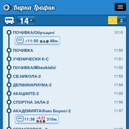
Варна Трафик
14
Остановка
1
2
Маршрут
ПОЧИВКА/Обръщач/
12:10
11:50
88м.
Расписание
ПОЧИВКА
11:50
Как Добраться?
УЧЕНИЧЕСКИ К-С
11:51
Инфо
ПОЧИВКА/Mitsubishi/
11:52
СВ.НИКОЛА-2
11:53
ДЕЛФИНАРИУМА-2
11:54
АКАЦИИТЕ-2
11:55
СПОРТНА ЗАЛА-2
11:56
АКАДЕМИЯТА/Княз Борис/-2
11:57
+4:21
11:38
310м.
СЕВАСТОПОЛ - 2
11:38