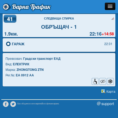
Варна Трафик
41
Спирка
СЛЕДВАЩА СПИРКА
ОБРЪЩАЧ - 1
Линия
1.9км.
22:16
+14:58
Разписание
ГАРАЖ
22:31
Как Да Стигна?
Превозвач:
Градски транспорт EАД
Инфо
Вид:
ЕЛЕКТРИК
Марка:
ZHONGTONG ZTN
Рег.№:
ЕА 0912 АА
Карта
support
Без общинско или европейско финансиране.