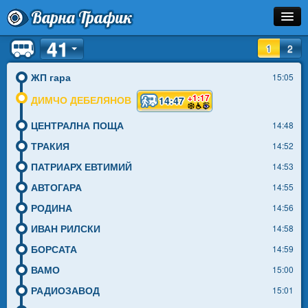
Варна Трафик
41
Спирка
1
2
Линия
ЖП гара
15:05
+1:17
ДИМЧО ДЕБЕЛЯНОВ
14:47
Разписание
ЦЕНТРАЛНА ПОЩА
14:48
Как Да Стигна?
ТРАКИЯ
14:52
Инфо
ПАТРИАРХ ЕВТИМИЙ
14:53
АВТОГАРА
14:55
РОДИНА
14:56
ИВАН РИЛСКИ
14:58
БОРСАТА
14:59
ВАМО
15:00
РАДИОЗАВОД
15:01