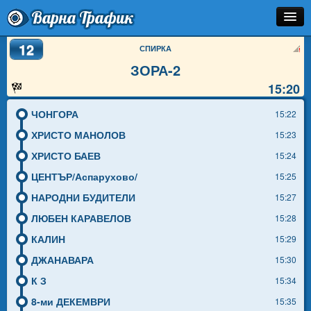
Варна Трафик
12
Спирка
СПИРКА
ЗОРА-2
Линия
15:20
Разписание
ЧОНГОРА
15:22
Как Да Стигна?
ХРИСТО МАНОЛОВ
15:23
ХРИСТО БАЕВ
15:24
Инфо
ЦЕНТЪР/Аспарухово/
15:25
НАРОДНИ БУДИТЕЛИ
15:27
ЛЮБЕН КАРАВЕЛОВ
15:28
КАЛИН
15:29
ДЖАНАВАРА
15:30
К З
15:34
8-ми ДЕКЕМВРИ
15:35