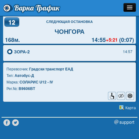
Варна Трафик
12
Остановка
СЛЕДУЮЩАЯ ОСТАНОВКА
ЧОНГОРА
Маршрут
168м.
14:55
(0:07)
+5:21
Расписание
ЗОРА-2
14:57
Как Добраться?
Перевозчик:
Градски транспорт EАД
Инфо
Тип:
Автобус-Д
Марка:
СОЛАРИС U12 - IV
Рег.№:
В9606ВТ
Карта
support