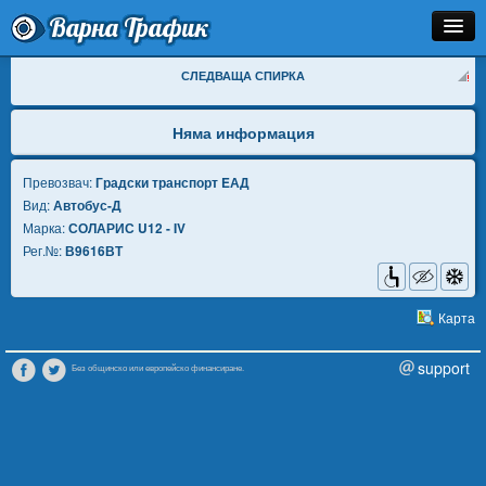
Варна Трафик
Спирка
СЛЕДВАЩА СПИРКА
Линия
Няма информация
Разписание
Превозвач:
Градски транспорт EАД
Вид:
Автобус-Д
Как Да Стигна?
Марка:
СОЛАРИС U12 - IV
Рег.№:
В9616ВТ
Инфо
Карта
support
Без общинско или европейско финансиране.