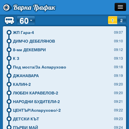
Варна Трафик
60
Спирка
1
2
Линия
ЖП Гара-4
09:07
ДИМЧО ДЕБЕЛЯНОВ
09:10
Разписание
8-ми ДЕКЕМВРИ
09:12
Как Да Стигна?
К З
09:13
Под моста/За Аспарухово
09:18
Инфо
ДЖАНАВАРА
09:19
КАЛИН-2
09:20
ЛЮБЕН КАРАВЕЛОВ-2
09:20
НАРОДНИ БУДИТЕЛИ-2
09:21
ЦЕНТЪР/Аспарухово/-2
09:22
ДЕТСКИ КЪТ
09:23
ПЪРВИ МАЙ
09:24