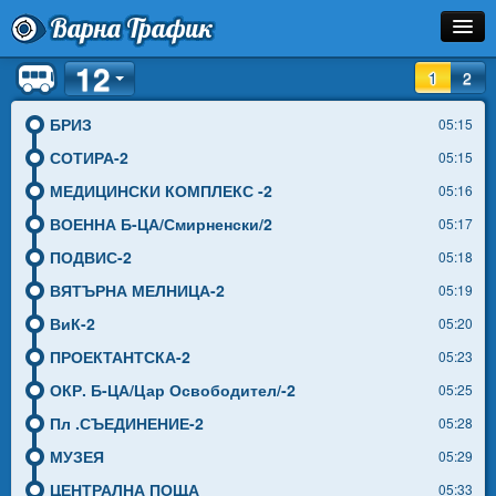
Варна Трафик
12
Остановка
1
2
Маршрут
БРИЗ
05:15
СОТИРА-2
05:15
Расписание
МЕДИЦИНСКИ КОМПЛЕКС -2
05:16
Как Добраться?
ВОЕННА Б-ЦА/Смирненски/2
05:17
ПОДВИС-2
05:18
Инфо
ВЯТЪРНА МЕЛНИЦА-2
05:19
ВиК-2
05:20
ПРОЕКТАНТСКА-2
05:23
ОКР. Б-ЦА/Цар Освободител/-2
05:25
Пл .СЪЕДИНЕНИЕ-2
05:28
МУЗЕЯ
05:29
ЦЕНТРАЛНА ПОЩА
05:33