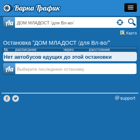
Варна Трафик
Остановка
Aa
Карта
Маршрут
Остановка "ДОМ МЛАДОСТ /для Вл-во/"
Расписание
№
расписание
через
расстояние
Нет автобусов едущих до этой остановки
Как Добраться?
Аа
Инфо
support