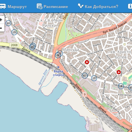
Маршрут
Расписание
Как Добраться?
+
-