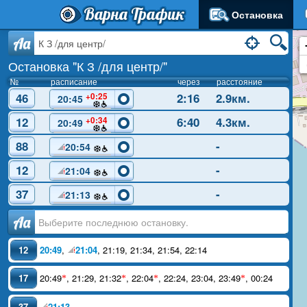
Варна Трафик
Остановка
Aa
Остановка "К З /для центр/"
№
расписание
через
расстояние
46
2:16
2.9км.
+0:25
20:45
12
6:40
4.3км.
+0:34
20:49
88
-
20:54
12
-
21:04
37
-
21:13
Аа
12
20:49
,
21:04
,
21:19
,
21:34
,
21:54
,
22:14
17
20:49
,
21:29
,
21:32
,
22:04
,
22:24
,
23:04
,
23:49
,
00:24
*
*
*
*
37
21:13