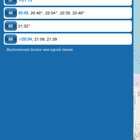
46
20:45
,
20:49
,
22:04
,
22:35
,
23:49
*
*
*
60
21:32
*
88
20:54
,
21:09
,
21:39
Выполнение более чем одной линии
*