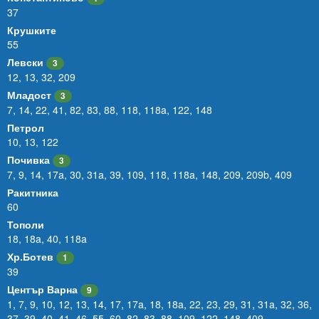
37
Крушките
55
Левски
3
12
,
13
,
32
,
209
Младост
3
7
,
14
,
22
,
41
,
82
,
83
,
88
,
118
,
118a
,
122
,
148
Петрол
10
,
13
,
122
Почивка
3
7
,
9
,
14
,
17a
,
30
,
31a
,
39
,
109
,
118
,
118a
,
148
,
209
,
209b
,
409
Ракитника
60
Тополи
18
,
18a
,
40
,
118a
Хр.Ботев
1
39
Център Варна
9
1
,
7
,
9
,
10
,
12
,
13
,
14
,
17
,
17a
,
18
,
18a
,
22
,
23
,
29
,
31
,
31a
,
32
,
36
,
37
,
39
,
40
,
41
,
46
,
55
,
60
,
82
,
83
,
88
,
109
,
122
,
148
,
409