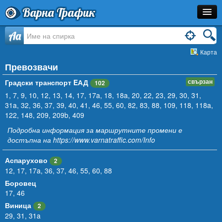
Варна Трафик
Спирка
Aa
Карта
Линия
Превозвачи
Разписание
Градски транспорт EАД
свързан
102
1
,
7
,
9
Как Да Стигна?
,
10
,
12
,
13
,
14
,
17
,
17a
,
18
,
18a
,
20
,
22
,
23
,
29
,
30
,
31
,
31a
,
32
,
36
,
37
,
39
,
40
,
41
,
46
,
55
,
60
,
82
,
83
,
88
,
109
,
118
,
118a
,
122
,
148
,
209
,
209b
,
409
Инфо
Подробна информация за маршрутните промени е
достъпна на
https://www.varnatraffic.com/Info
Аспарухово
2
12
,
17
,
17a
,
36
,
37
,
46
,
55
,
60
,
88
Боровец
17
,
46
Виница
2
29
,
31
,
31a