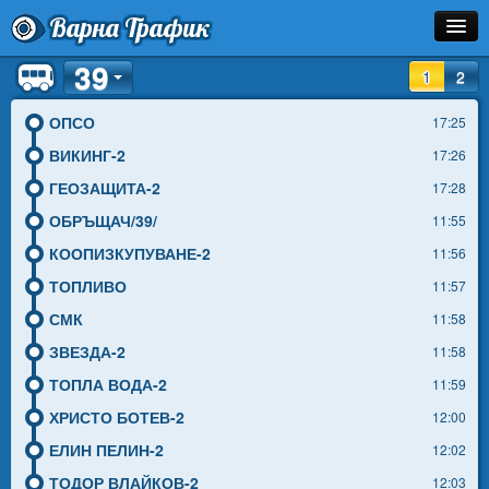
Варна Трафик
39
Спирка
1
2
Линия
ОПСО
17:25
ВИКИНГ-2
17:26
Разписание
ГЕОЗАЩИТА-2
17:28
Как Да Стигна?
ОБРЪЩАЧ/39/
11:55
КООПИЗКУПУВАНЕ-2
11:56
Инфо
ТОПЛИВО
11:57
СМК
11:58
ЗВЕЗДА-2
11:58
ТОПЛА ВОДА-2
11:59
ХРИСТО БОТЕВ-2
12:00
ЕЛИН ПЕЛИН-2
12:02
ТОДОР ВЛАЙКОВ-2
12:03