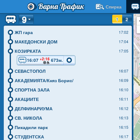
Варна Трафик
Спирка
9
1
2
ЖП гара
17:02
МАКЕДОНСКИ ДОМ
17:04
КОЗИРКАТА
17:05
+2:16
16:07
673м.
СЕВАСТОПОЛ
16:07
АКАДЕМИЯТА/Княз Борис/
16:09
СПОРТНА ЗАЛА
16:10
АКАЦИИТЕ
16:11
ДЕЛФИНАРИУМА
16:12
СВ. НИКОЛА
16:13
Пикадили парк
16:15
СТУДЕНТСКА
16:17