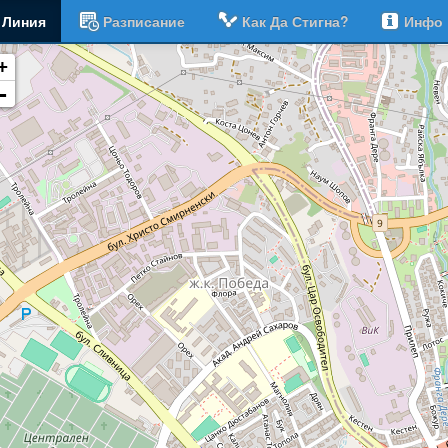
Линия
Разписание
Как Да Стигна?
Инфо
+
-