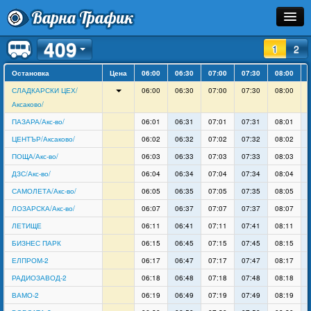
Варна Трафик
409
Остановка
1
2
Остановка
Маршрут
Цена
06:00
06:30
07:00
07:30
08:00
СЛАДКАРСКИ ЦЕХ/
06:00
06:30
07:00
07:30
08:00
Расписание
Аксаково/
ПАЗАРА/Акс-во/
06:01
06:31
07:01
07:31
08:01
Как Добраться?
ЦЕНТЪР/Аксаково/
06:02
06:32
07:02
07:32
08:02
ПОЩА/Акс-во/
06:03
06:33
07:03
07:33
08:03
Инфо
ДЗС/Акс-во/
06:04
06:34
07:04
07:34
08:04
САМОЛЕТА/Акс-во/
06:05
06:35
07:05
07:35
08:05
ЛОЗАРСКА/Акс-во/
06:07
06:37
07:07
07:37
08:07
ЛЕТИЩЕ
06:11
06:41
07:11
07:41
08:11
БИЗНЕС ПАРК
06:15
06:45
07:15
07:45
08:15
ЕЛПРОМ-2
06:17
06:47
07:17
07:47
08:17
РАДИОЗАВОД-2
06:18
06:48
07:18
07:48
08:18
ВАМО-2
06:19
06:49
07:19
07:49
08:19