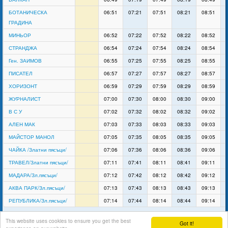
БОТАНИЧЕСКА
06:51
07:21
07:51
08:21
08:51
ГРАДИНА
МИНЬОР
06:52
07:22
07:52
08:22
08:52
СТРАНДЖА
06:54
07:24
07:54
08:24
08:54
Ген. ЗАИМОВ
06:55
07:25
07:55
08:25
08:55
ПИСАТЕЛ
06:57
07:27
07:57
08:27
08:57
ХОРИЗОНТ
06:59
07:29
07:59
08:29
08:59
ЖУРНАЛИСТ
07:00
07:30
08:00
08:30
09:00
В С У
07:02
07:32
08:02
08:32
09:02
АЛЕН МАК
07:03
07:33
08:03
08:33
09:03
МАЙСТОР МАНОЛ
07:05
07:35
08:05
08:35
09:05
ЧАЙКА /Златни пясъци/
07:06
07:36
08:06
08:36
09:06
ТРАВЕЛ/Златни пясъци/
07:11
07:41
08:11
08:41
09:11
МАДАРА/Зл.пясъци/
07:12
07:42
08:12
08:42
09:12
АКВА ПАРК/Зл.пясъци/
07:13
07:43
08:13
08:43
09:13
РЕПУБЛИКА/Зл.пясъци/
07:14
07:44
08:14
08:44
09:14
This website uses cookies to ensure you get the best
Got it!