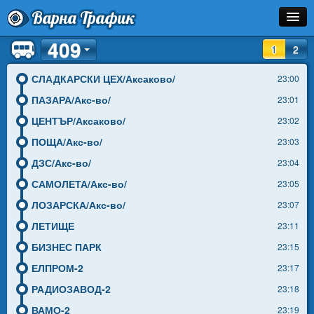
Варна Трафик
409
Остановка
1
2
Маршрут
СЛАДКАРСКИ ЦЕХ/Аксаково/
23:00
ПАЗАРА/Акс-во/
23:01
Расписание
ЦЕНТЪР/Аксаково/
23:02
Как Добраться?
ПОЩА/Акс-во/
23:03
ДЗС/Акс-во/
23:04
Инфо
САМОЛЕТА/Акс-во/
23:05
ЛОЗАРСКА/Акс-во/
23:07
ЛЕТИЩЕ
23:11
БИЗНЕС ПАРК
23:15
ЕЛПРОМ-2
23:17
РАДИОЗАВОД-2
23:18
ВАМО-2
23:19