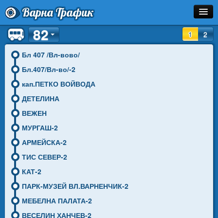
Варна Трафик
82
Спирка
1
2
Линия
Бл 407 /Вл-вово/
Бл.407/Вл-во/-2
Разписание
кап.ПЕТКО ВОЙВОДА
Как Да Стигна?
ДЕТЕЛИНА
ВЕЖЕН
Инфо
МУРГАШ-2
АРМЕЙСКА-2
ТИС СЕВЕР-2
КАТ-2
ПАРК-МУЗЕЙ ВЛ.ВАРНЕНЧИК-2
МЕБЕЛНА ПАЛАТА-2
ВЕСЕЛИН ХАНЧЕВ-2