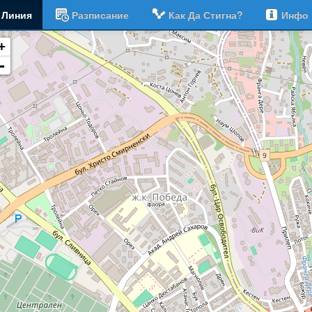
Линия
Разписание
Как Да Стигна?
Инфо
+
-