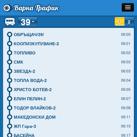
Варна Трафик
39
Спирка
1
2
Линия
ОБРЪЩАЧ/39/
06:00
КООПИЗКУПУВАНЕ-2
06:01
Разписание
ТОПЛИВО
06:02
Как Да Стигна?
СМК
06:03
ЗВЕЗДА-2
06:03
Инфо
ТОПЛА ВОДА-2
06:04
ХРИСТО БОТЕВ-2
06:05
ЕЛИН ПЕЛИН-2
06:07
ТОДОР ВЛАЙКОВ-2
06:08
МАКЕДОНСКИ ДОМ
06:11
ЖП Гара-3
06:15
БАСЕЙНА
06:17