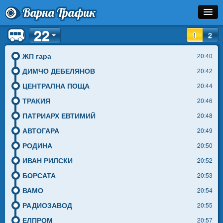
Варна Трафик
22
Спирка
1
2
Линия
ЖП гара
20:40
ДИМЧО ДЕБЕЛЯНОВ
20:42
Разписание
ЦЕНТРАЛНА ПОЩА
20:44
Как Да Стигна?
ТРАКИЯ
20:46
ПАТРИАРХ ЕВТИМИЙ
20:48
Инфо
АВТОГАРА
20:49
РОДИНА
20:50
ИВАН РИЛСКИ
20:52
БОРСАТА
20:53
ВАМО
20:54
РАДИОЗАВОД
20:55
ЕЛПРОМ
20:57