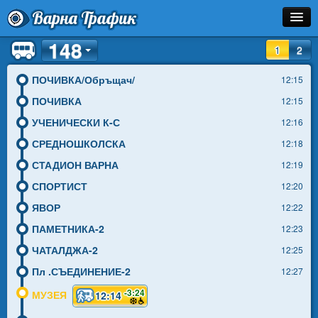
Варна Трафик
148
Спирка
1
2
Линия
ПОЧИВКА/Обръщач/
12:15
ПОЧИВКА
12:15
Разписание
УЧЕНИЧЕСКИ К-С
12:16
Как Да Стигна?
СРЕДНОШКОЛСКА
12:18
СТАДИОН ВАРНА
12:19
Инфо
СПОРТИСТ
12:20
ЯВОР
12:22
ПАМЕТНИКА-2
12:23
ЧАТАЛДЖА-2
12:25
Пл .СЪЕДИНЕНИЕ-2
12:27
-3:24
МУЗЕЯ
12:14