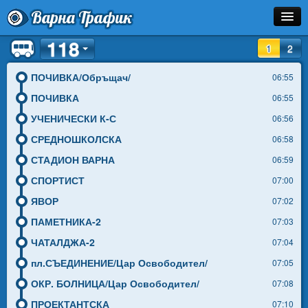
Варна Трафик
118
Спирка
1
2
Линия
ПОЧИВКА/Обръщач/
06:55
ПОЧИВКА
06:55
Разписание
УЧЕНИЧЕСКИ К-С
06:56
Как Да Стигна?
СРЕДНОШКОЛСКА
06:58
СТАДИОН ВАРНА
06:59
Инфо
СПОРТИСТ
07:00
ЯВОР
07:02
ПАМЕТНИКА-2
07:03
ЧАТАЛДЖА-2
07:04
пл.СЪЕДИНЕНИЕ/Цар Освободител/
07:05
ОКР. БОЛНИЦА/Цар Освободител/
07:08
ПРОЕКТАНТСКА
07:10