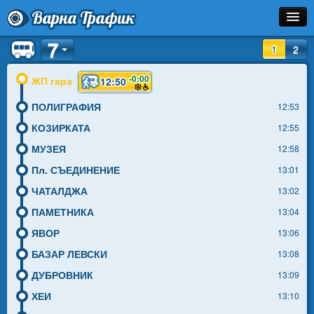
Варна Трафик
7
Спирка
1
2
Линия
-0:00
ЖП гара
12:50
Разписание
ПОЛИГРАФИЯ
12:53
КОЗИРКАТА
12:55
Как Да Стигна?
МУЗЕЯ
12:58
Инфо
Пл. СЪЕДИНЕНИЕ
13:01
ЧАТАЛДЖА
13:02
ПАМЕТНИКА
13:04
ЯВОР
13:06
БАЗАР ЛЕВСКИ
13:08
ДУБРОВНИК
13:09
ХЕИ
13:10