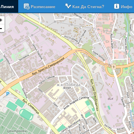
Линия
Разписание
Как Да Стигна?
Инфо
+
-