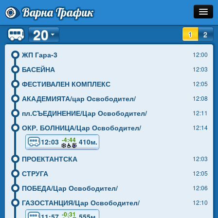
Варна Трафик
20
Спирка
1
2
Линия
ЖП Гара-3
12:00
БАСЕЙНА
12:03
Разписание
ФЕСТИВАЛЕН КОМПЛЕКС
12:05
Как Да Стигна?
АКАДЕМИЯТА/цар Освободител/
12:08
пл.СЪЕДИНЕНИЕ/Цар Освободител/
12:11
Инфо
ОКР. БОЛНИЦА/Цар Освободител/
12:14
-4:44
12:03
410м.
ПРОЕКТАНТСКА
12:03
СТРУГА
12:05
ПОБЕДА/Цар Освободител/
12:06
ГАЗОСТАНЦИЯ/Цар Освободител/
12:10
-0:31
11:57
555м.