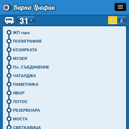
Варна Трафик
31
Спирка
1
2
Линия
ЖП гара
ПОЛИГРАФИЯ
Разписание
КОЗИРКАТА
Как Да Стигна?
МУЗЕЯ
Пл. СЪЕДИНЕНИЕ
Инфо
ЧАТАЛДЖА
ПАМЕТНИКА
ЯВОР
ЛОТОС
РЕЗЕРВОАРА
МОСТА
СВЕТКАВИЦА